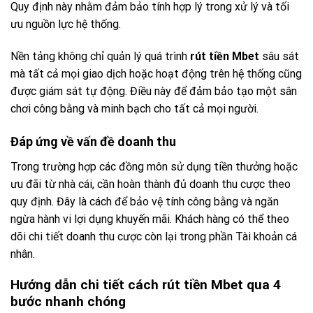
Quy định này nhằm đảm bảo tính hợp lý trong xử lý và tối
ưu nguồn lực hệ thống.
Nền tảng không chỉ quản lý quá trình
rút tiền Mbet
sâu sát
mà tất cả mọi giao dịch hoặc hoạt động trên hệ thống cũng
được giám sát tự động. Điều này để đảm bảo tạo một sân
chơi công bằng và minh bạch cho tất cả mọi người.
Đáp ứng về vấn đề doanh thu
Trong trường hợp các đồng môn sử dụng tiền thưởng hoặc
ưu đãi từ nhà cái, cần hoàn thành đủ doanh thu cược theo
quy định. Đây là cách để bảo vệ tính công bằng và ngăn
ngừa hành vi lợi dụng khuyến mãi. Khách hàng có thể theo
dõi chi tiết doanh thu cược còn lại trong phần Tài khoản cá
nhân.
Hướng dẫn chi tiết cách rút tiền Mbet qua 4
bước nhanh chóng