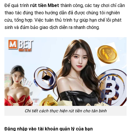
Để quá trình
rút tiền Mbet
thành công, các tay chơi chỉ cần
thao tác đúng theo hướng dẫn đã được chúng tôi nghiên
cứu, tổng hợp. Việc tuân thủ trình tự giúp hạn chế lỗi phát
sinh và đảm bảo giao dịch diễn ra nhanh chóng.
Chi tiết cách thực hiện rút tiền cho tân binh
Đăng nhập vào tài khoản quản lý của bạn