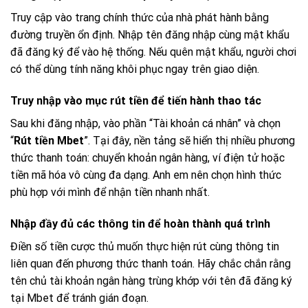
Truy cập vào trang chính thức của nhà phát hành bằng
đường truyền ổn định. Nhập tên đăng nhập cùng mật khẩu
đã đăng ký để vào hệ thống. Nếu quên mật khẩu, người chơi
có thể dùng tính năng khôi phục ngay trên giao diện.
Truy nhập vào mục rút tiền để tiến hành thao tác
Sau khi đăng nhập, vào phần “Tài khoản cá nhân” và chọn
“
Rút tiền Mbet
”. Tại đây, nền tảng sẽ hiển thị nhiều phương
thức thanh toán: chuyển khoản ngân hàng, ví điện tử hoặc
tiền mã hóa vô cùng đa dạng. Anh em nên chọn hình thức
phù hợp với mình để nhận tiền nhanh nhất.
Nhập đầy đủ các thông tin để hoàn thành quá trình
Điền số tiền cược thủ muốn thực hiện rút cùng thông tin
liên quan đến phương thức thanh toán. Hãy chắc chắn rằng
tên chủ tài khoản ngân hàng trùng khớp với tên đã đăng ký
tại Mbet để tránh gián đoạn.