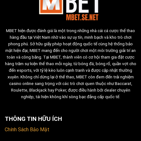
MBET hiện được đánh giá là một trong những nhà cái cá cược thể thao
hàng đầu tại Việt Nam nhờ vào sự uy tín, minh bạch và kho trò chơi
phong phú. Sở hữu giấy phép hoạt động quốc tế cùng hệ thống bảo
mật hiện đại, MBET mang đến cho người chơi một môi trường giải trí an
toàn và công bằng. Tại MBET, thành viên có cơ hội tham gia đặt cược
hàng trăm sự kiện thể thao mỗi ngày, từ bóng đá, bóng rổ, quần vợt cho
đến esports, với tỷ lệ kèo luôn cạnh tranh và được cập nhật thường
xuyên. Không chỉ dừng lại ở thể thao, MBET còn đem đến trải nghiệm
casino online sang trọng với các trò chơi quen thuộc như Baccarat,
Roulette, Blackjack hay Poker, được điều hành bởi dealer chuyên
nghiệp, tái hiện không khí sòng bạc đẳng cấp quốc tế.
THÔNG TIN HỮU ÍCH
Chính Sách Bảo Mật