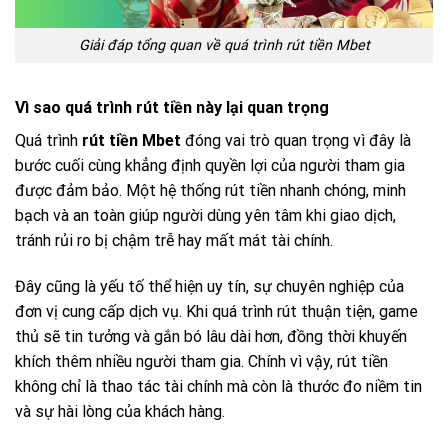
Giải đáp tổng quan về quá trình rút tiền Mbet
Vì sao quá trình rút tiền này lại quan trọng
Quá trình
rút tiền Mbet
đóng vai trò quan trọng vì đây là
bước cuối cùng khẳng định quyền lợi của người tham gia
được đảm bảo. Một hệ thống rút tiền nhanh chóng, minh
bạch và an toàn giúp người dùng yên tâm khi giao dịch,
tránh rủi ro bị chậm trễ hay mất mát tài chính.
Đây cũng là yếu tố thể hiện uy tín, sự chuyên nghiệp của
đơn vị cung cấp dịch vụ. Khi quá trình rút thuận tiện, game
thủ sẽ tin tưởng và gắn bó lâu dài hơn, đồng thời khuyến
khích thêm nhiều người tham gia. Chính vì vậy, rút tiền
không chỉ là thao tác tài chính mà còn là thước đo niềm tin
và sự hài lòng của khách hàng.