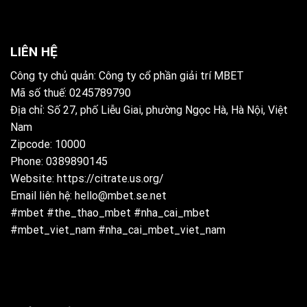
LIÊN HỆ
Công ty chủ quản: Công ty cổ phần giải trí MBET
Mã số thuế: 0245789790
Địa chỉ: Số 27, phố Liễu Giai, phường Ngọc Hà, Hà Nội, Việt
Nam
Zipcode: 10000
Phone: 0389890145
Website: https://citrate.us.org/
Email liên hệ:
hello@mbet.se.net
#mbet #the_thao_mbet #nha_cai_mbet
#mbet_viet_nam #nha_cai_mbet_viet_nam