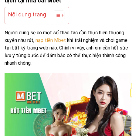
dịch tại nhà cái Mbet
Nội dung trang
Người dùng sẽ có một số thao tác cần thực hiện thường
xuyên như rút,
nạp tiền Mbet
khi trải nghiệm và chơi game
tại bất kỳ trang web nào. Chính vì vậy, anh em cần hết sức
lưu ý từng bước để đảm bảo có thể thực hiện thành công
nhanh chóng.