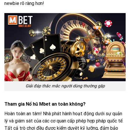
newbie rõ ràng hơn!
Giải đáp thắc mắc người dùng thường gặp
Tham gia Nổ hũ Mbet an toàn không?
Hoàn toàn an tâm! Nhà phát hành hoạt động dưới sự quản
lý và giám sát của các cơ quan cấp phép hợp pháp quốc tế.
Tất cả trò chơi đều được kiểm duyệt kỹ lưỡng, đảm bảo