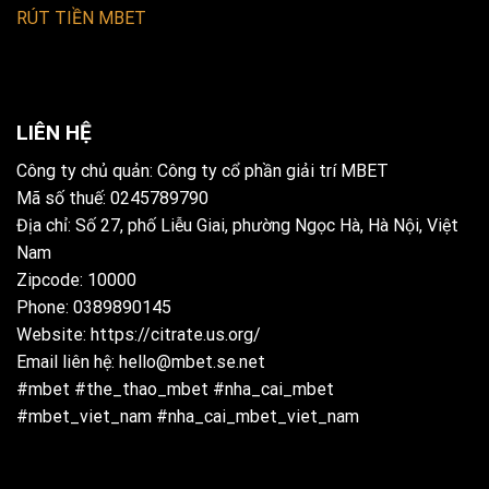
RÚT TIỀN MBET
LIÊN HỆ
Công ty chủ quản: Công ty cổ phần giải trí MBET
Mã số thuế: 0245789790
Địa chỉ: Số 27, phố Liễu Giai, phường Ngọc Hà, Hà Nội, Việt
Nam
Zipcode: 10000
Phone: 0389890145
Website: https://citrate.us.org/
Email liên hệ:
hello@mbet.se.net
#mbet #the_thao_mbet #nha_cai_mbet
#mbet_viet_nam #nha_cai_mbet_viet_nam