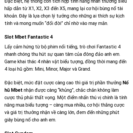
Đặc biệt, hệ thống còn tích hợp tính năng nhân thưởng siêu
hấp dẫn từ X1, X2, X3 đến X5, mang lại cơ hội bùng nổ tài
khoản. Đây là lựa chọn lý tưởng cho những ai thích sự kịch
tính và mong muốn “đổi đời” chỉ nhờ vào may mắn.
Slot Mbet Fantastic 4
Lấy cảm hứng từ bộ phim nổi tiếng, trò chơi Fantastic 4
nhanh chóng thu hút sự quan tâm của đông đảo anh em.
Game khai thác 4 nhân vật biểu tượng, đồng thời mang đến
4 loại hũ gồm: Mini, Minor, Major và Grand.
Đặc biệt, mức đặt cược càng cao thì giá trị phần thưởng
Nổ
hũ Mbet
nhận được càng “khủng”, chắc chắn không làm
cược thủ phải thất vọng. Một điểm nhấn thú vị chính là tính
năng mua biểu tượng – càng mua nhiều, cơ hội thắng cược
và giá trị thưởng nhận về càng lớn, đem đến những phút
giây bùng nổ cho anh em.