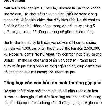
Slot Gundam
Nếu muốn trải nghiệm sự mới lạ, Gundam là lựa chọn không
thể bỏ qua. Trò chơi sở hữu giao diện thiết kế sống động,
mang đến không khí chiến đấu đầy kịch tính. Người chơi có
3 cách để săn hũ thành công, trong đó nếu quay trúng 5
biểu tượng trong 25 dòng thưởng sẽ giành chiến thắng.
Giá trị thưởng sẽ tỷ lệ thuận với số vốn đặt cược, chẳng
hạn chỉ với 1.000 xu, phần thưởng có thể lên đến 2.500.000
xu. Ngoài ra, game
Nổ hũ Mbet
này còn tích hợp biểu tượng
Bonus – mang lại quà tặng bí ẩn, và Scatter – tặng lượt
quay miễn phí cùng phần thưởng ngẫu nhiên, giúp game thủ
dễ dàng rinh quà mà không tốn thêm chi phí.
Tổng hợp các câu hỏi tân binh thường gặp phải
Để giúp thành viên mới tham gia có cái nhìn toàn diện hơn
trước khi tham gia, dưới đây là những câu hỏi phổ biến cùng
lời giải đáp cụ thể mà chúng tôi đã tổng hợp lại để giúp các