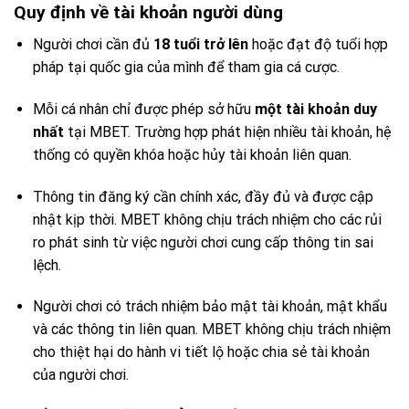
Quy định về tài khoản người dùng
Người chơi cần đủ
18 tuổi trở lên
hoặc đạt độ tuổi hợp
pháp tại quốc gia của mình để tham gia cá cược.
Mỗi cá nhân chỉ được phép sở hữu
một tài khoản duy
nhất
tại MBET. Trường hợp phát hiện nhiều tài khoản, hệ
thống có quyền khóa hoặc hủy tài khoản liên quan.
Thông tin đăng ký cần chính xác, đầy đủ và được cập
nhật kịp thời. MBET không chịu trách nhiệm cho các rủi
ro phát sinh từ việc người chơi cung cấp thông tin sai
lệch.
Người chơi có trách nhiệm bảo mật tài khoản, mật khẩu
và các thông tin liên quan. MBET không chịu trách nhiệm
cho thiệt hại do hành vi tiết lộ hoặc chia sẻ tài khoản
của người chơi.