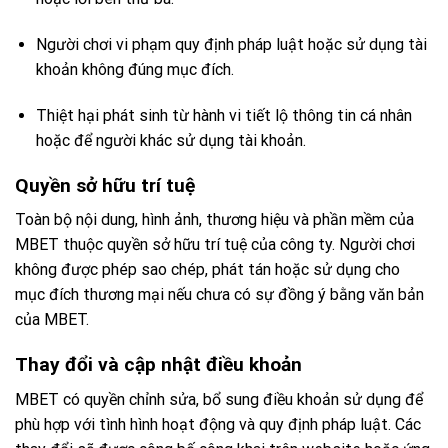
Người chơi vi phạm quy định pháp luật hoặc sử dụng tài
khoản không đúng mục đích.
Thiệt hại phát sinh từ hành vi tiết lộ thông tin cá nhân
hoặc để người khác sử dụng tài khoản.
Quyền sở hữu trí tuệ
Toàn bộ nội dung, hình ảnh, thương hiệu và phần mềm của
MBET thuộc quyền sở hữu trí tuệ của công ty. Người chơi
không được phép sao chép, phát tán hoặc sử dụng cho
mục đích thương mại nếu chưa có sự đồng ý bằng văn bản
của MBET.
Thay đổi và cập nhật điều khoản
MBET có quyền chỉnh sửa, bổ sung điều khoản sử dụng để
phù hợp với tình hình hoạt động và quy định pháp luật. Các