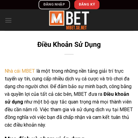
Skip
ĐĂNG NHẬP
ĐĂNG KÝ
to
content
Điều Khoản Sử Dụng
Nhà cái MBET
là một trong những nền tảng giải trí trực
tuyến uy tín, cung cấp nhiều dịch vụ cá cược và trò chơi đa
dạng cho người chơi. Để đảm bảo sự minh bạch, công bằng
và quyền lợi của tất cả các bên, MBET đưa ra
Điều khoản
sử dụng
như một bộ quy tắc quan trọng mà mọi thành viên
đều cần nắm rõ. Việc tham gia và sử dụng dịch vụ tại MBET
đồng nghĩa với việc bạn đã chấp nhận và cam kết tuân thủ
các điều khoản này.