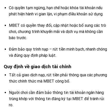
Có quyền tạm ngừng, hạn chế hoặc khóa tài khoản nếu
phát hiện hành vi gian lận, vi phạm điều khoản sử dụng.
MBET có quyền thay đổi, cập nhật hoặc bổ sung các trò
chơi, chương trình khuyến mãi và dịch vụ mà không cần
báo trước.
Đảm bảo quy trình nạp – rút tiền minh bạch, nhanh chóng
và đúng quy định pháp luật.
Quy định về giao dịch tài chính
Tất cả giao dịch nạp, rút tiền phải thông qua các phương
thức chính thức mà MBET công bố.
Người chơi cần đảm bảo thông tin tài khoản ngân hàng
trùng khớp với thông tin đăng ký tại MBET để tránh rủi
ro.