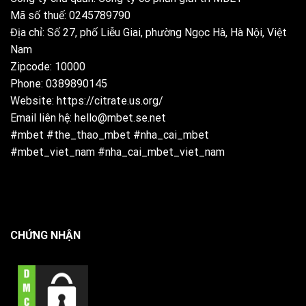
Mã số thuế: 0245789790
Địa chỉ: Số 27, phố Liễu Giai, phường Ngọc Hà, Hà Nội, Việt
Nam
Zipcode: 10000
Phone: 0389890145
Website: https://citrate.us.org/
Email liên hệ:
hello@mbet.se.net
#mbet #the_thao_mbet #nha_cai_mbet
#mbet_viet_nam #nha_cai_mbet_viet_nam
CHỨNG NHẬN