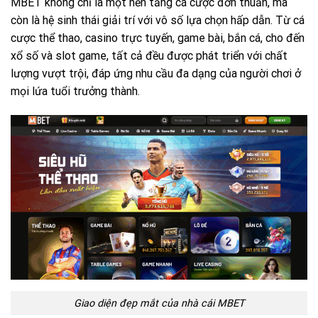
MBET không chỉ là một nền tảng cá cược đơn thuần, mà
còn là hệ sinh thái giải trí với vô số lựa chọn hấp dẫn. Từ cá
cược thể thao, casino trực tuyến, game bài, bắn cá, cho đến
xổ số và slot game, tất cả đều được phát triển với chất
lượng vượt trội, đáp ứng nhu cầu đa dạng của người chơi ở
mọi lứa tuổi trưởng thành.
Giao diện đẹp mắt của nhà cái MBET