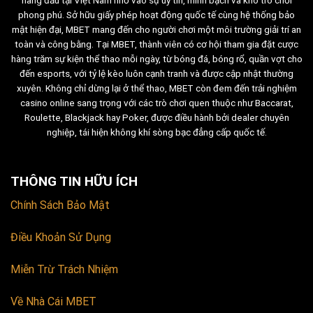
hàng đầu tại Việt Nam nhờ vào sự uy tín, minh bạch và kho trò chơi
phong phú. Sở hữu giấy phép hoạt động quốc tế cùng hệ thống bảo
mật hiện đại, MBET mang đến cho người chơi một môi trường giải trí an
toàn và công bằng. Tại MBET, thành viên có cơ hội tham gia đặt cược
hàng trăm sự kiện thể thao mỗi ngày, từ bóng đá, bóng rổ, quần vợt cho
đến esports, với tỷ lệ kèo luôn cạnh tranh và được cập nhật thường
xuyên. Không chỉ dừng lại ở thể thao, MBET còn đem đến trải nghiệm
casino online sang trọng với các trò chơi quen thuộc như Baccarat,
Roulette, Blackjack hay Poker, được điều hành bởi dealer chuyên
nghiệp, tái hiện không khí sòng bạc đẳng cấp quốc tế.
THÔNG TIN HỮU ÍCH
Chính Sách Bảo Mật
Điều Khoản Sử Dụng
Miễn Trừ Trách Nhiệm
Về Nhà Cái MBET