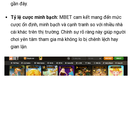
gần đây.
Tỷ lệ cược minh bạch:
MBET cam kết mang đến mức
cược ổn định, minh bạch và cạnh tranh so với nhiều nhà
cái khác trên thị trường. Chính sự rõ ràng này giúp người
chơi yên tâm tham gia mà không lo bị chênh lệch hay
gian lận.