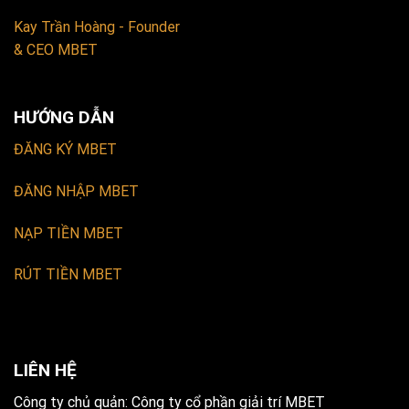
Kay Trần Hoàng - Founder
& CEO MBET
HƯỚNG DẪN
ĐĂNG KÝ MBET
ĐĂNG NHẬP MBET
NẠP TIỀN MBET
RÚT TIỀN MBET
LIÊN HỆ
Công ty chủ quản: Công ty cổ phần giải trí MBET