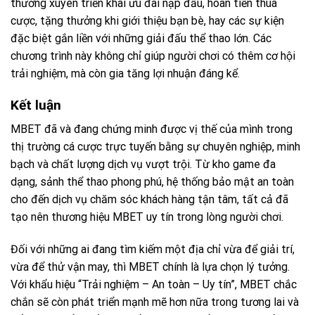
thường xuyên triển khai ưu đãi nạp đầu, hoàn tiền thua
cược, tặng thưởng khi giới thiệu bạn bè, hay các sự kiện
đặc biệt gắn liền với những giải đấu thể thao lớn. Các
chương trình này không chỉ giúp người chơi có thêm cơ hội
trải nghiệm, mà còn gia tăng lợi nhuận đáng kể.
Kết luận
MBET đã và đang chứng minh được vị thế của mình trong
thị trường cá cược trực tuyến bằng sự chuyên nghiệp, minh
bạch và chất lượng dịch vụ vượt trội. Từ kho game đa
dạng, sảnh thể thao phong phú, hệ thống bảo mật an toàn
cho đến dịch vụ chăm sóc khách hàng tận tâm, tất cả đã
tạo nên thương hiệu MBET uy tín trong lòng người chơi.
Đối với những ai đang tìm kiếm một địa chỉ vừa để giải trí,
vừa để thử vận may, thì MBET chính là lựa chọn lý tưởng.
Với khẩu hiệu “Trải nghiệm – An toàn – Uy tín”, MBET chắc
chắn sẽ còn phát triển mạnh mẽ hơn nữa trong tương lai và