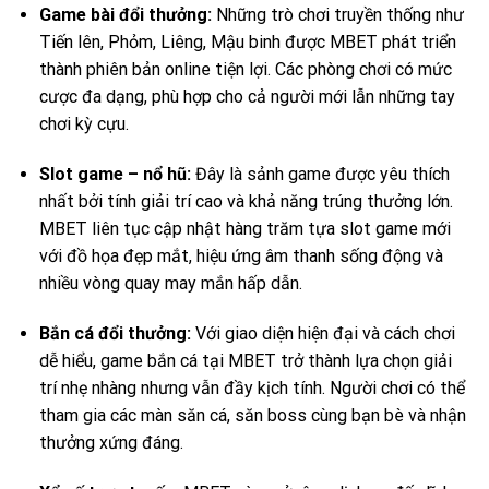
Game bài đổi thưởng:
Những trò chơi truyền thống như
Tiến lên, Phỏm, Liêng, Mậu binh được MBET phát triển
thành phiên bản online tiện lợi. Các phòng chơi có mức
cược đa dạng, phù hợp cho cả người mới lẫn những tay
chơi kỳ cựu.
Slot game – nổ hũ:
Đây là sảnh game được yêu thích
nhất bởi tính giải trí cao và khả năng trúng thưởng lớn.
MBET liên tục cập nhật hàng trăm tựa slot game mới
với đồ họa đẹp mắt, hiệu ứng âm thanh sống động và
nhiều vòng quay may mắn hấp dẫn.
Bắn cá đổi thưởng:
Với giao diện hiện đại và cách chơi
dễ hiểu, game bắn cá tại MBET trở thành lựa chọn giải
trí nhẹ nhàng nhưng vẫn đầy kịch tính. Người chơi có thể
tham gia các màn săn cá, săn boss cùng bạn bè và nhận
thưởng xứng đáng.