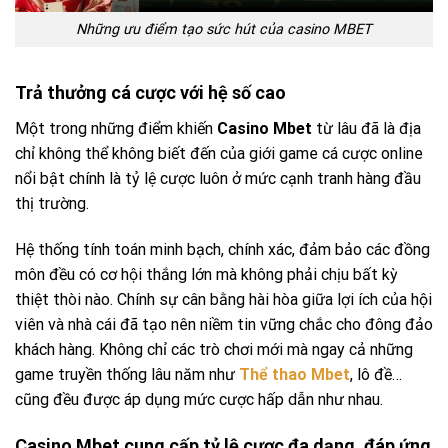
Những ưu điểm tạo sức hút của casino MBET
Trả thưởng cá cược với hệ số cao
Một trong những điểm khiến
Casino Mbet
từ lâu đã là địa
chỉ không thể không biết đến của giới game cá cược online
nổi bật chính là tỷ lệ cược luôn ở mức cạnh tranh hàng đầu
thị trường.
Hệ thống tính toán minh bạch, chính xác, đảm bảo các đồng
môn đều có cơ hội thắng lớn mà không phải chịu bất kỳ
thiệt thòi nào. Chính sự cân bằng hài hòa giữa lợi ích của hội
viên và nhà cái đã tạo nên niềm tin vững chắc cho đông đảo
khách hàng. Không chỉ các trò chơi mới mà ngay cả những
game truyền thống lâu năm như
Thể thao Mbet
, lô đề…
cũng đều được áp dụng mức cược hấp dẫn như nhau.
Casino Mbet cung cấp tỷ lệ cược đa dạng, đáp ứng