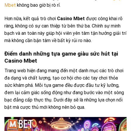
Mbet
không bao giờ bị rò rỉ.
Hơn nữa, kết quả trò chơi
Casino Mbet
được công khai rõ
ràng, không có sự can thiệp từ bên thứ ba. Chính sự minh
bạch và an toàn này giúp hội viên yên tâm tận hưởng giải trí
mà không cần bận tâm về bất kỳ rủi ro nào.
Điểm danh những tựa game giàu sức hút tại
Casino Mbet
Trang web hiện đang mang đến một danh mục các trò chơi
đa dạng và chất lượng, tạo cơ hội cho các tay chơi thỏa
sức khám phá. Mỗi tựa game đều được đầu tư kỹ lưỡng,
đem lại cảm giác sống động như đang bước vào một sòng
bạc đẳng cấp thực thụ. Dưới đây sẽ là những lựa chọn nổi
bật mà cược thủ mới không nên bỏ qua.