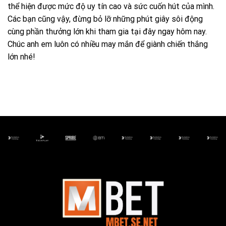
thể hiện được mức độ uy tín cao và sức cuốn hút của mình.
Các bạn cũng vậy, đừng bỏ lỡ những phút giây sôi động
cùng phần thưởng lớn khi tham gia tại đây ngay hôm nay.
Chúc anh em luôn có nhiều may mắn để giành chiến thắng
lớn nhé!